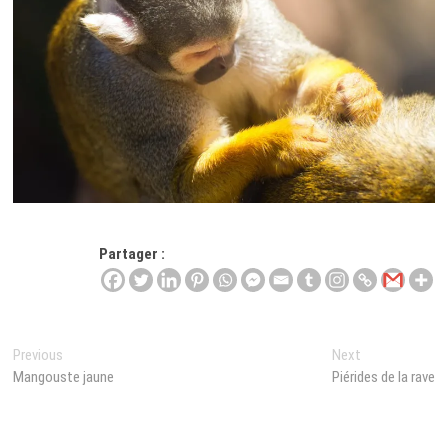
Partager :
Navigation
Previous
Next
Previous
Next
post:
post:
Mangouste jaune
Piérides de la rave
de
l’article