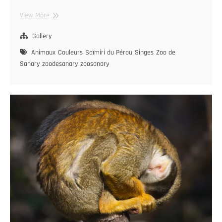
Chercheur
View More
de
poux
Gallery
Animaux
Couleurs
Saïmiri du Pérou
Singes
Zoo de
Sanary
zoodesanary
zoosanary