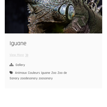
Iguane
Iguane
View More
Gallery
Animaux
Couleurs
iguane
Zoo
Zoo de
Sanary
zoodesanary
zoosanary