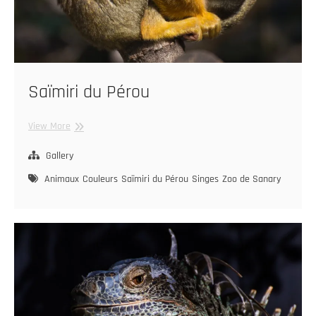
Saïmiri du Pérou
Saïmiri
View More
du
Pérou
Gallery
Animaux
Couleurs
Saïmiri du Pérou
Singes
Zoo de Sanary