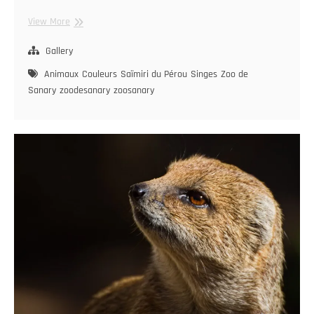
Chercheur
View More
de
poux
Gallery
Animaux
Couleurs
Saïmiri du Pérou
Singes
Zoo de
Sanary
zoodesanary
zoosanary