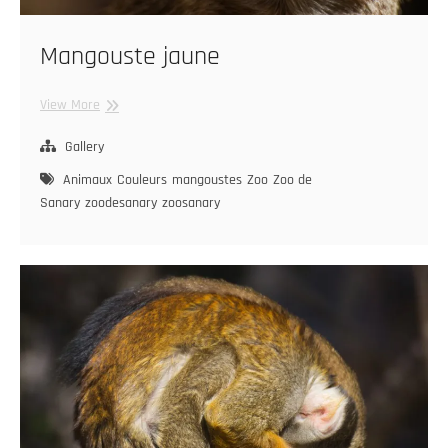
Mangouste jaune
Mangouste
View More
jaune
Gallery
Animaux
Couleurs
mangoustes
Zoo
Zoo de
Sanary
zoodesanary
zoosanary