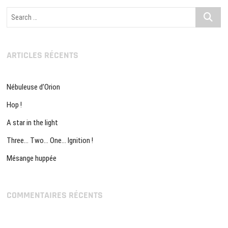
Search
…
ARTICLES RÉCENTS
Nébuleuse d’Orion
Hop !
A star in the light
Three… Two… One… Ignition !
Mésange huppée
COMMENTAIRES RÉCENTS