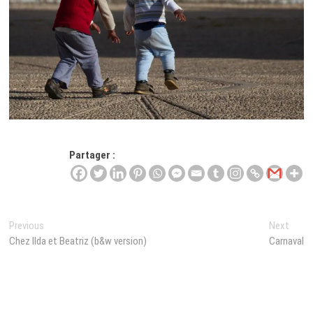
Partager :
Navigation
Previous
Next
Previous
Next
post:
post:
Chez Ilda et Beatriz (b&w version)
Carnaval
de
l’article