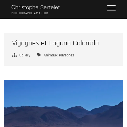
Skip
Christophe Sertelet
to
PHOTOGRAPHE AMATEUR
content
Vigognes et Laguna Colorada
Gallery
Animaux
Paysages