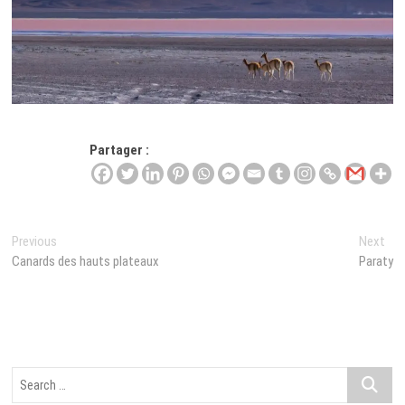
Partager :
Navigation
Previous
Nex
Previous
Next
post:
pos
Canards des hauts plateaux
Paraty
de
l’article
Search
…