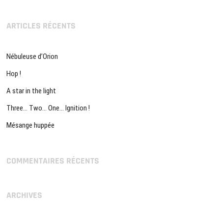
ARTICLES RÉCENTS
Nébuleuse d’Orion
Hop !
A star in the light
Three… Two… One… Ignition !
Mésange huppée
COMMENTAIRES RÉCENTS
ARCHIVES