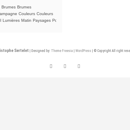
Brumes
Brumes
laine
ampagne
Couleurs
Couleurs
l
Lumières
Matin
Paysages
Poteaux
istophe Sertelet
| Designed by:
Theme Freesia
|
WordPress
| © Copyright All right res
instagram
flickr
facebook